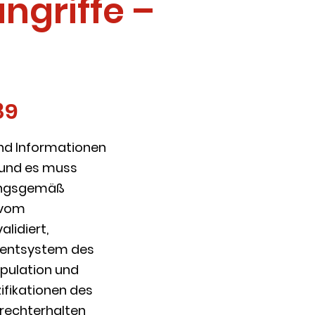
griffe –
89
nd Informationen
, und es muss
nungsgemäß
g vom
lidiert,
mentsystem des
pulation und
ifikationen des
frechterhalten