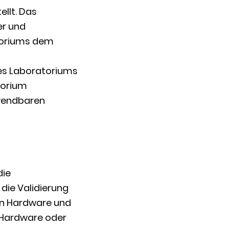
ellt. Das
er und
toriums dem
s Laboratoriums
torium
nwendbaren
die
die Validierung
en Hardware und
 Hardware oder