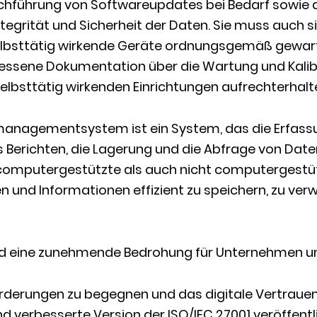
rchführung von Softwareupdates bei Bedarf sowie 
tegrität und Sicherheit der Daten. Sie muss auch si
lbsttätig wirkende Geräte ordnungsgemäß gewar
ssene Dokumentation über die Wartung und Kalib
lbsttätig wirkenden Einrichtungen aufrechterhalte
managementsystem ist ein System, das die Erfassu
 Berichten, die Lagerung und die Abfrage von Date
omputergestützte als auch nicht computergestüt
n und Informationen effizient zu speichern, zu ver
nd eine zunehmende Bedrohung für Unternehmen u
derungen zu begegnen und das digitale Vertrauen 
d verbesserte Version der ISO/IEC 27001 veröffentli