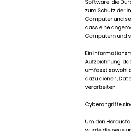
Software, die Du
zum Schutz der In
Computer und se
dass eine angeme
Computern und se
Ein Informations
Aufzeichnung, das
umfasst sowohl c
dazu dienen, Date
verarbeiten.
Cyberangriffe si
Um den Herausfor
wurde die neue un